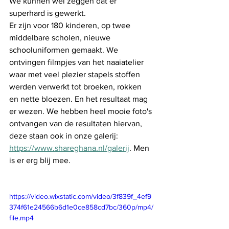
We kunnen wel zeggen dat er 
superhard is gewerkt. 
Er zijn voor 180 kinderen, op twee 
middelbare scholen, nieuwe 
schooluniformen gemaakt. We 
ontvingen filmpjes van het naaiatelier 
waar met veel plezier stapels stoffen 
werden verwerkt tot broeken, rokken 
en nette bloezen. En het resultaat mag 
er wezen. We hebben heel mooie foto's 
ontvangen van de resultaten hiervan, 
deze staan ook in onze galerij: 
https://www.shareghana.nl/galerij
. Men 
is er erg blij mee. 
https://video.wixstatic.com/video/3f839f_4ef9
374f61e24566b6d1e0ce858cd7bc/360p/mp4/
file.mp4