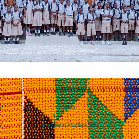
r
Email
V
7
shareghana@outlook.com