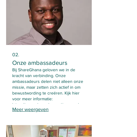
02.
Onze ambassadeurs
Bij ShareGhana geloven we in de
kracht van verbinding. Onze
ambassadeurs delen niet alleen onze
missie, maar zetten zich actief in om
bewustwording te creëren. Kijk hier
voor meer informatie:
https://www.shareghana.nl/onzeambas
Meer weergeven
sadeurs