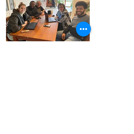
03.
Ons bestuur
Share Ghana heeft vier bestuursleden.
Ons bestuur bestaat uit vijf leden en
we ontvangen geen vergoeding. Ons
bestuur stelt zich graag aan jouw voor!
Kijk hier voor meer informatie:
https://www.shareghana.nl/bestuur
Meer weergeven