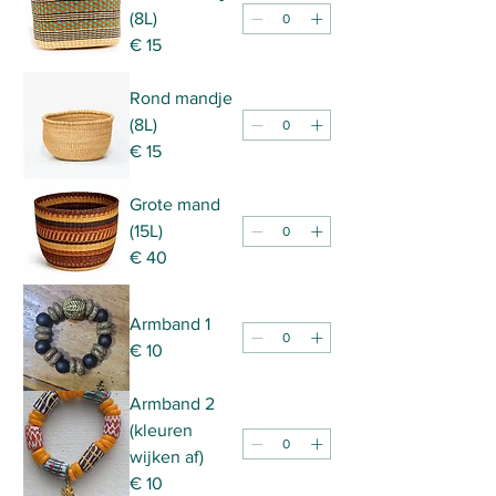
(8L)
€ 15
Rond mandje
(8L)
€ 15
Grote mand
(15L)
€ 40
Armband 1
€ 10
Armband 2
(kleuren
wijken af)
€ 10