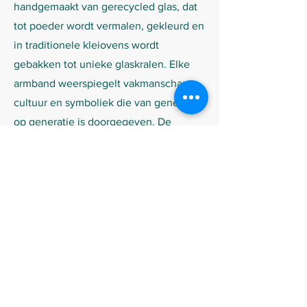
handgemaakt van gerecycled glas, dat
tot poeder wordt vermalen, gekleurd en
in traditionele kleiovens wordt
gebakken tot unieke glaskralen. Elke
armband weerspiegelt vakmanschap,
cultuur en symboliek die van generatie
op generatie is doorgegeven. De
opbrengsten zorgen voor inkomen,
waardigheid en toekomstperspectief
voor de lokale ambachtslieden en
kunstenaars die deze kralen maken. Je
kunt kiezen uit een kleurrijk en een
simpeler alternatief. Kleuren kunnen
afwijken.